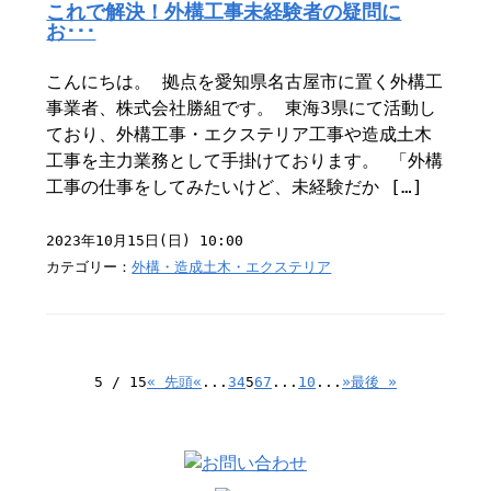
これで解決！外構工事未経験者の疑問に
お･･･
こんにちは。 拠点を愛知県名古屋市に置く外構工
事業者、株式会社勝組です。 東海3県にて活動し
ており、外構工事・エクステリア工事や造成土木
工事を主力業務として手掛けております。 「外構
工事の仕事をしてみたいけど、未経験だか […]
2023年10月15日(日) 10:00
カテゴリー：
外構・造成土木・エクステリア
5 / 15
« 先頭
«
...
3
4
5
6
7
...
10
...
»
最後 »